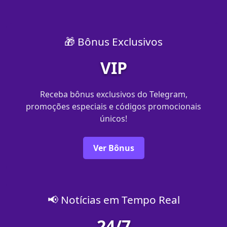
🎁 Bônus Exclusivos
VIP
Receba bônus exclusivos do Telegram,
promoções especiais e códigos promocionais
únicos!
Ver Bônus
📢 Notícias em Tempo Real
24/7