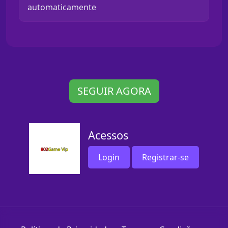
automaticamente
SEGUIR AGORA
Acessos
Login
Registrar-se