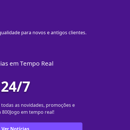
ualidade para novos e antigos clientes.
cias em Tempo Real
24/7
e todas as novidades, promoções e
a 800Jogo em tempo real!
Ver Notícias