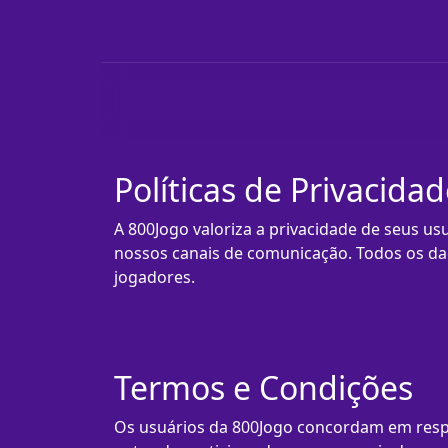
Políticas de Privacida
A 800Jogo valoriza a privacidade de seus u
nossos canais de comunicação. Todos os dad
jogadores.
Termos e Condições
Os usuários da 800Jogo concordam em respei