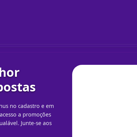
lhor
postas
nus no cadastro e em
 acesso a promoções
ualável. Junte-se aos