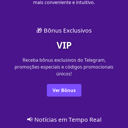
mais conveniente e intuitivo.
🎁 Bônus Exclusivos
VIP
Receba bônus exclusivos do Telegram,
promoções especiais e códigos promocionais
únicos!
Ver Bônus
📢 Notícias em Tempo Real