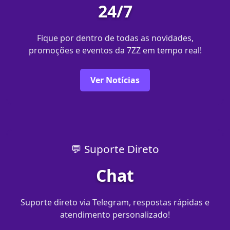
24/7
Fique por dentro de todas as novidades,
promoções e eventos da 7ZZ em tempo real!
Ver Notícias
💬 Suporte Direto
Chat
Suporte direto via Telegram, respostas rápidas e
atendimento personalizado!