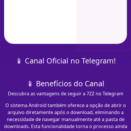
📱 Canal Oficial no Telegram!
📱 Benefícios do Canal
Descubra as vantagens de seguir a 7ZZ no Telegram
O sistema Android também oferece a opção de abrir o
arquivo diretamente após o download, eliminando a
necessidade de navegar manualmente até a pasta de
downloads. Esta funcionalidade torna o processo ainda