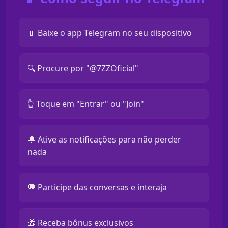
📱 Baixe o app Telegram no seu dispositivo
🔍 Procure por "@7ZZOficial"
👆 Toque em "Entrar" ou "Join"
🔔 Ative as notificações para não perder
nada
💬 Participe das conversas e interaja
🎁 Receba bônus exclusivos