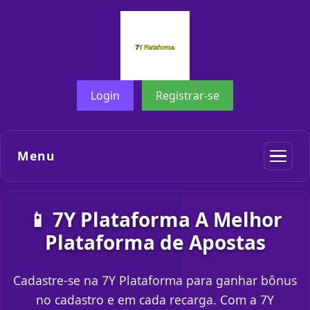
Login
Registrar-se
Menu
📱 7Y Plataforma A Melhor
Plataforma de Apostas
Cadastre-se na 7Y Plataforma para ganhar bônus
no cadastro e em cada recarga. Com a 7Y