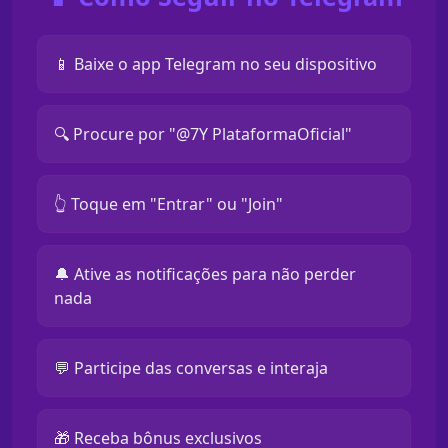
📱 Baixe o app Telegram no seu dispositivo
🔍 Procure por "@7Y PlataformaOficial"
👆 Toque em "Entrar" ou "Join"
🔔 Ative as notificações para não perder
nada
💬 Participe das conversas e interaja
🎁 Receba bônus exclusivos