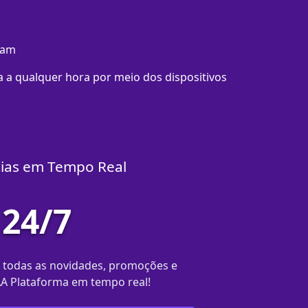
ram
 a qualquer hora por meio dos dispositivos
cias em Tempo Real
24/7
e todas as novidades, promoções e
AA Plataforma em tempo real!