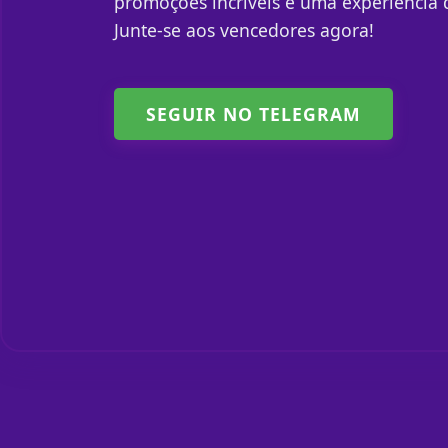
promoções incríveis e uma experiência d
Junte-se aos vencedores agora!
SEGUIR NO TELEGRAM