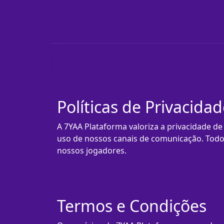
Políticas de Privacida
A 7YAA Plataforma valoriza a privacidade d
uso de nossos canais de comunicação. Todos
nossos jogadores.
Termos e Condições