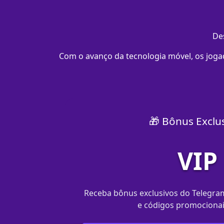
De
Com o avanço da tecnologia móvel, os joga
🎁 Bônus Exclu
VIP
Receba bônus exclusivos do Telegra
e códigos promocionai