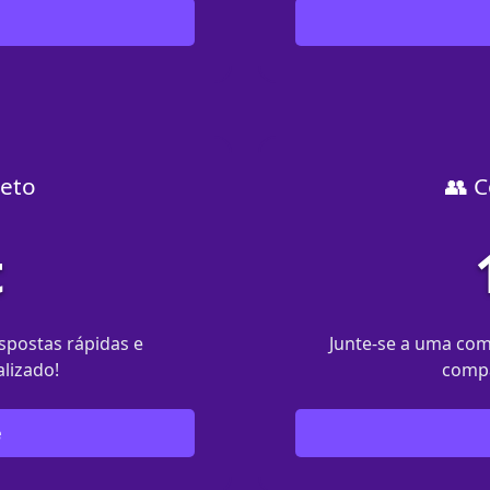
reto
👥 
t
espostas rápidas e
Junte-se a uma com
lizado!
compa
e