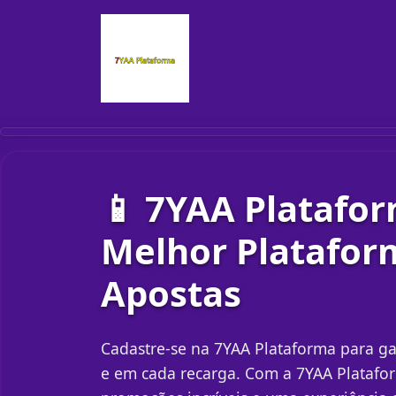
📱 7YAA Platafo
Melhor Platafor
Apostas
Cadastre-se na 7YAA Plataforma para g
e em cada recarga. Com a 7YAA Platafo