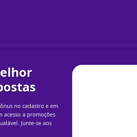
Melhor
postas
bônus no cadastro e em
em acesso a promoções
ualável. Junte-se aos