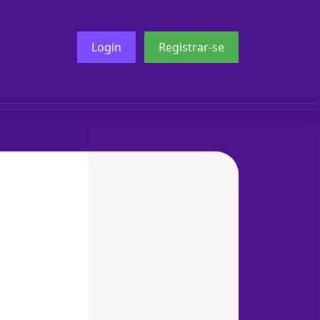
Login
Registrar-se