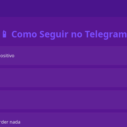
📱 Como Seguir no Telegram
ositivo
erder nada