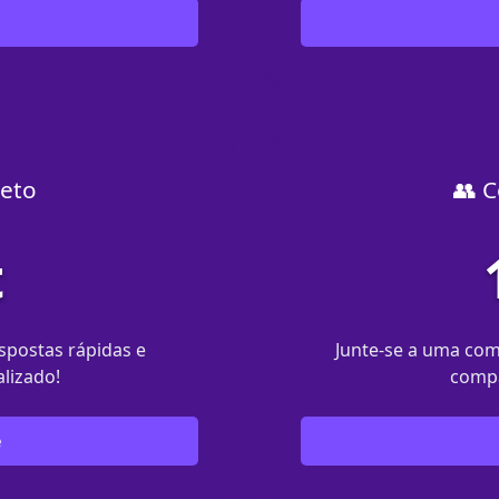
reto
👥 
t
espostas rápidas e
Junte-se a uma com
lizado!
compa
e