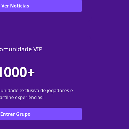
Ver Notícias
Comunidade VIP
1000+
unidade exclusiva de jogadores e
rtilhe experiências!
Entrar Grupo