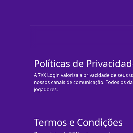
Políticas de Privacida
A 7XX Login valoriza a privacidade de seus
nossos canais de comunicação. Todos os dad
jogadores.
Termos e Condições