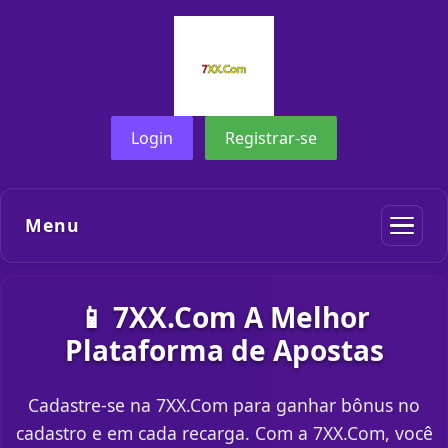
Login
Registrar-se
Menu
📱 7XX.Com A Melhor
Plataforma de Apostas
Cadastre-se na 7XX.Com para ganhar bônus no
cadastro e em cada recarga. Com a 7XX.Com, você