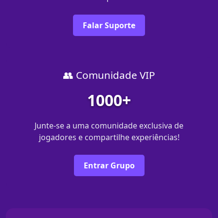
Falar Suporte
👥 Comunidade VIP
1000+
Junte-se a uma comunidade exclusiva de
jogadores e compartilhe experiências!
Entrar Grupo