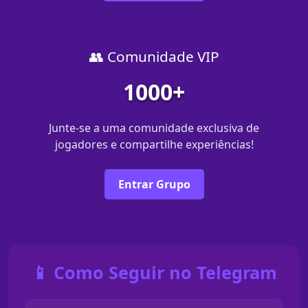
👥 Comunidade VIP
1000+
Junte-se a uma comunidade exclusiva de
jogadores e compartilhe experiências!
Entrar Grupo
📱 Como Seguir no Telegram