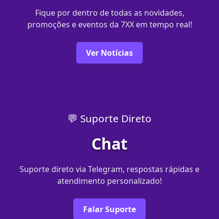
Fique por dentro de todas as novidades,
promoções e eventos da 7XX em tempo real!
Ver Notícias
💬 Suporte Direto
Chat
Suporte direto via Telegram, respostas rápidas e
atendimento personalizado!
Falar Suporte