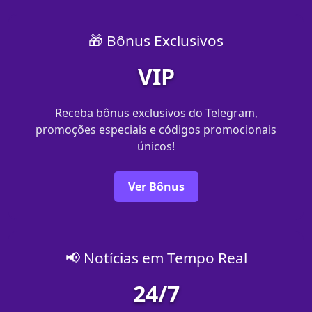
🎁 Bônus Exclusivos
VIP
Receba bônus exclusivos do Telegram,
promoções especiais e códigos promocionais
únicos!
Ver Bônus
📢 Notícias em Tempo Real
24/7