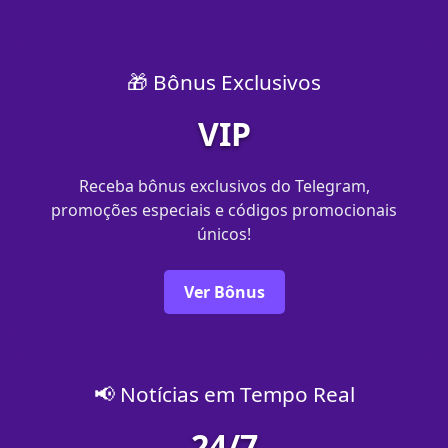
🎁 Bônus Exclusivos
VIP
Receba bônus exclusivos do Telegram,
promoções especiais e códigos promocionais
únicos!
Ver Bônus
📢 Notícias em Tempo Real
24/7