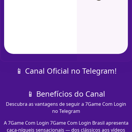
📱 Canal Oficial no Telegram!
📱 Benefícios do Canal
Descubra as vantagens de seguir a 7Game Com Login
no Telegram
A 7Game Com Login 7Game Com Login Brasil apresenta
caça-níqueis sensacionais — dos clássicos aos vídeos