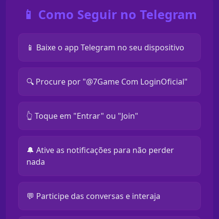
📱 Como Seguir no Telegram
📱 Baixe o app Telegram no seu dispositivo
🔍 Procure por "@7Game Com LoginOficial"
👆 Toque em "Entrar" ou "Join"
🔔 Ative as notificações para não perder
nada
💬 Participe das conversas e interaja