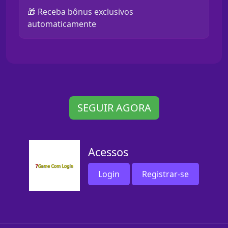
🎁 Receba bônus exclusivos
automaticamente
SEGUIR AGORA
Acessos
Login
Registrar-se