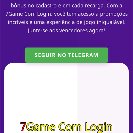
bônus no cadastro e em cada recarga. Com a
7Game Com Login, você tem acesso a promoções
incríveis e uma experiência de jogo inigualável.
Junte-se aos vencedores agora!
SEGUIR NO TELEGRAM