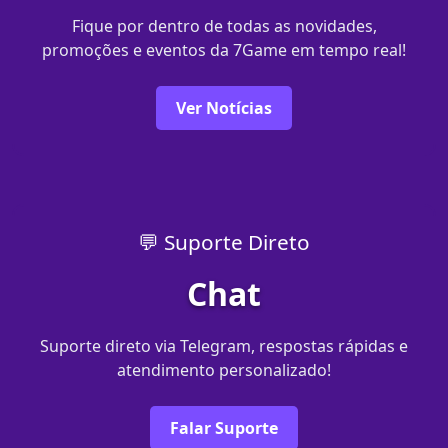
Fique por dentro de todas as novidades,
promoções e eventos da 7Game em tempo real!
Ver Notícias
💬 Suporte Direto
Chat
Suporte direto via Telegram, respostas rápidas e
atendimento personalizado!
Falar Suporte