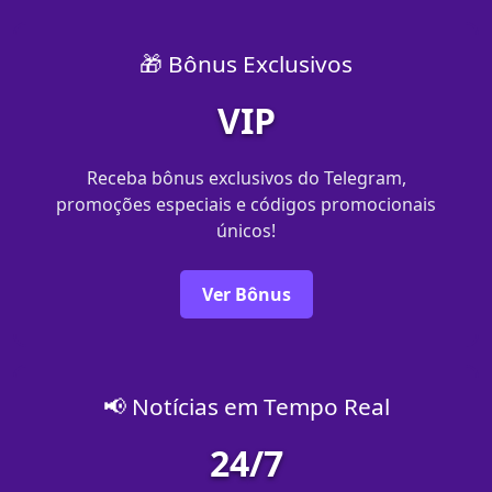
🎁 Bônus Exclusivos
VIP
Receba bônus exclusivos do Telegram,
promoções especiais e códigos promocionais
únicos!
Ver Bônus
📢 Notícias em Tempo Real
24/7