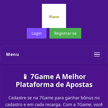
Login
Registrar-se
Menu
📱 7Game A Melhor
Plataforma de Apostas
Cadastre-se na 7Game para ganhar bônus no
cadastro e em cada recarga. Com a 7Game, você