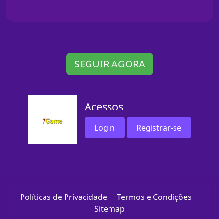
SEGUIR AGORA
Acessos
Login
Registrar-se
Políticas de Privacidade
Termos e Condições
Sitemap