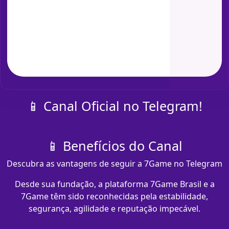
📱 Canal Oficial no Telegram!
📱 Benefícios do Canal
Descubra as vantagens de seguir a 7Game no Telegram
Desde sua fundação, a plataforma 7Game Brasil e a
7Game têm sido reconhecidas pela estabilidade,
segurança, agilidade e reputação impecável.