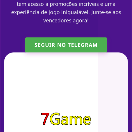
tem acesso a promoções incríveis e uma
experiência de jogo inigualável. Junte-se aos
vencedores agora!
SEGUIR NO TELEGRAM