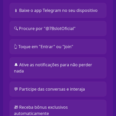
📱 Baixe o app Telegram no seu dispositivo
🔍 Procure por "@7BslotOficial"
👆 Toque em "Entrar" ou "Join"
🔔 Ative as notificações para não perder
nada
💬 Participe das conversas e interaja
🎁 Receba bônus exclusivos
automaticamente