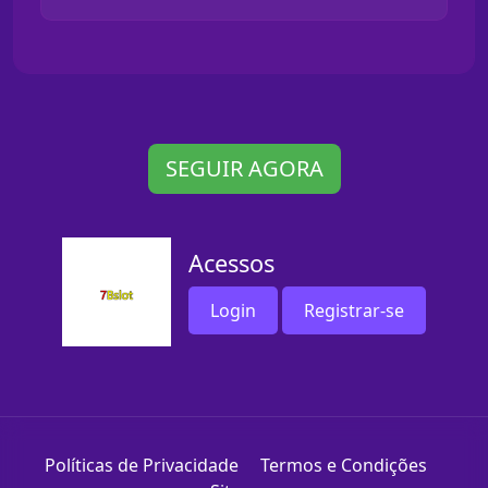
SEGUIR AGORA
Acessos
Login
Registrar-se
Políticas de Privacidade
Termos e Condições