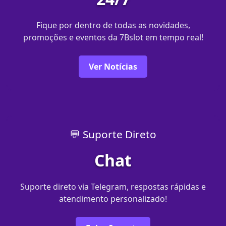
Fique por dentro de todas as novidades,
promoções e eventos da 7Bslot em tempo real!
Ver Notícias
💬 Suporte Direto
Chat
Suporte direto via Telegram, respostas rápidas e
atendimento personalizado!