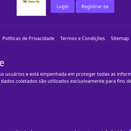
Login
Registrar-se
Políticas de Privacidade
Termos e Condições
Sitemap
de
eus usuários e está empenhada em proteger todas as infor
dados coletados são utilizados exclusivamente para fins d