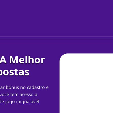
 A Melhor
postas
ar bônus no cadastro e
você tem acesso a
e jogo inigualável.