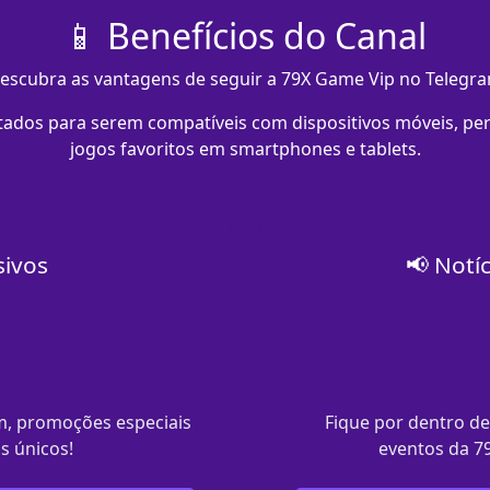
📱 Benefícios do Canal
escubra as vantagens de seguir a 79X Game Vip no Telegr
etados para serem compatíveis com dispositivos móveis, pe
jogos favoritos em smartphones e tablets.
sivos
📢 Notí
m, promoções especiais
Fique por dentro d
s únicos!
eventos da 7