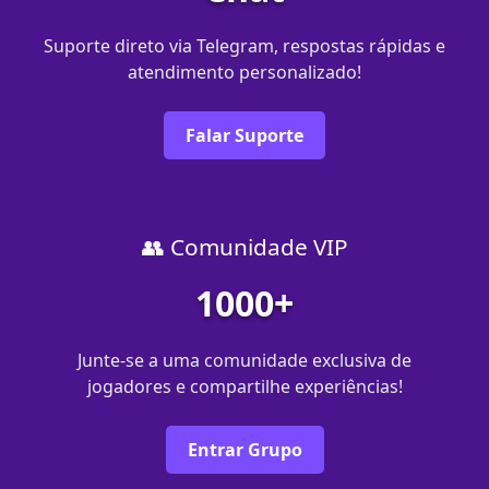
Suporte direto via Telegram, respostas rápidas e
atendimento personalizado!
Falar Suporte
👥 Comunidade VIP
1000+
Junte-se a uma comunidade exclusiva de
jogadores e compartilhe experiências!
Entrar Grupo