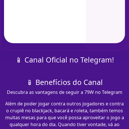
📱 Canal Oficial no Telegram!
📱 Benefícios do Canal
Descubra as vantagens de seguir a 79W no Telegram
Além de poder jogar contra outros jogadores e contra
o crupiê no blackjack, bacará e roleta, também temos
muitas mesas para que você possa aproveitar o jogo a
qualquer hora do dia. Quando tiver vontade, vá ao