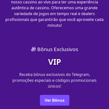
nosso cassino ao vivo para ter uma experiência
autêntica de cassino. Oferecemos uma grande
variedade de jogos em tempo real e dealers
profissionais que garantirão que você aproveite cada
minuto!
🎁 Bônus Exclusivos
VIP
Receba bônus exclusivos do Telegram,
promoções especiais e códigos promocionais
únicos!
Ver Bônus