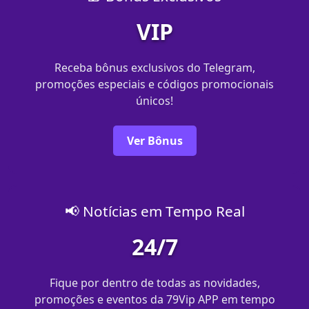
VIP
Receba bônus exclusivos do Telegram,
promoções especiais e códigos promocionais
únicos!
Ver Bônus
📢 Notícias em Tempo Real
24/7
Fique por dentro de todas as novidades,
promoções e eventos da 79Vip APP em tempo