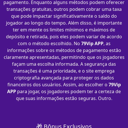
pagamento. Enquanto alguns métodos podem oferecer
transações gratuitas, outros podem cobrar uma taxa
que pode impactar significativamente o saldo do
jogador ao longo do tempo. Além disso, é importante
ter em mente os limites mínimos e máximos de
depósito e retirada, pois eles podem variar de acordo
com o método escolhido. No
79Vip APP
, as
informações sobre os métodos de pagamento estão
claramente apresentadas, permitindo que os jogadores
façam uma escolha informada. A segurança das
transações é uma prioridade, e o site emprega
criptografia avançada para proteger os dados
financeiros dos usuários. Assim, ao escolher o
79Vip
APP
para jogar, os jogadores podem ter a certeza de
que suas informações estão seguras. Outro.
🎁 Bônus Exclusivos