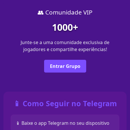
👥 Comunidade VIP
1000+
Junte-se a uma comunidade exclusiva de
jogadores e compartilhe experiências!
Entrar Grupo
📱 Como Seguir no Telegram
📱 Baixe o app Telegram no seu dispositivo