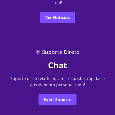
real!
Ver Notícias
💬 Suporte Direto
Chat
Suporte direto via Telegram, respostas rápidas e
atendimento personalizado!
Falar Suporte