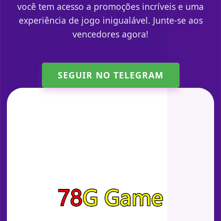
você tem acesso a promoções incríveis e uma
experiência de jogo inigualável. Junte-se aos
vencedores agora!
SEGUIR NO TELEGRAM