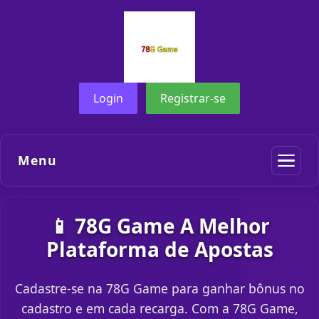
Login
Registrar-se
Menu
📱 78G Game A Melhor
Plataforma de Apostas
Cadastre-se na 78G Game para ganhar bônus no
cadastro e em cada recarga. Com a 78G Game,