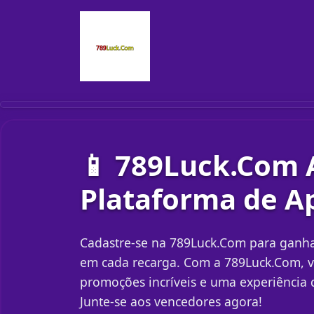
📱 789Luck.Com 
Plataforma de A
Cadastre-se na 789Luck.Com para ganha
em cada recarga. Com a 789Luck.Com, v
promoções incríveis e uma experiência d
Junte-se aos vencedores agora!