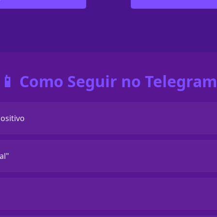
📱 Como Seguir no Telegram
ositivo
al"