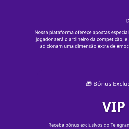
D
Nossa plataforma oferece apostas especial
jogador será o artilheiro da competição, 
adicionam uma dimensão extra de emoção 
🎁 Bônus Exclu
VIP
Receba bônus exclusivos do Telegra