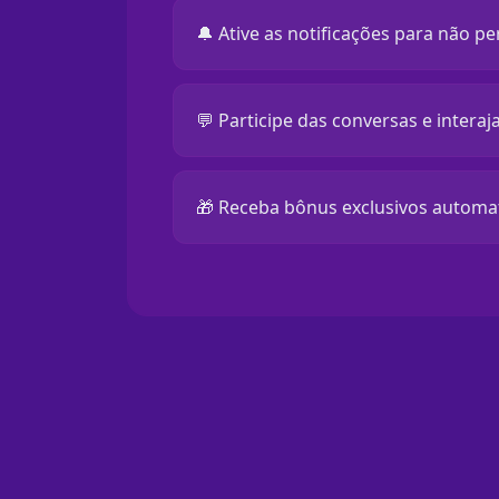
🔔 Ative as notificações para não p
💬 Participe das conversas e interaj
🎁 Receba bônus exclusivos autom