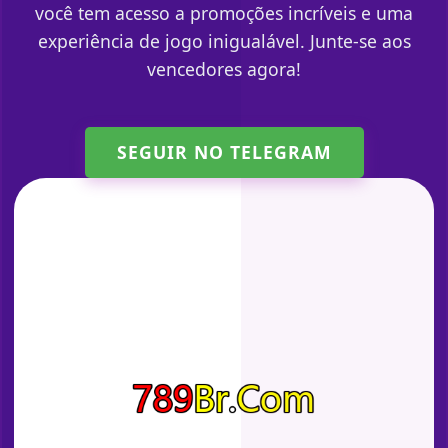
você tem acesso a promoções incríveis e uma
experiência de jogo inigualável. Junte-se aos
vencedores agora!
SEGUIR NO TELEGRAM