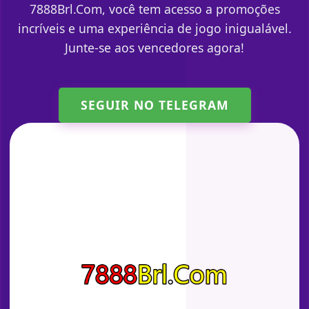
7888Brl.Com, você tem acesso a promoções
incríveis e uma experiência de jogo inigualável.
Junte-se aos vencedores agora!
SEGUIR NO TELEGRAM