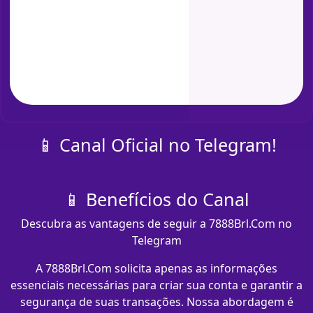
📱 Canal Oficial no Telegram!
📱 Benefícios do Canal
Descubra as vantagens de seguir a 7888Brl.Com no
Telegram
A 7888Brl.Com solicita apenas as informações
essenciais necessárias para criar sua conta e garantir a
segurança de suas transações. Nossa abordagem é