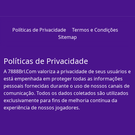
Políticas de Privacidade
Termos e Condições
Sitemap
Políticas de Privacidade
A 7888Brl.Com valoriza a privacidade de seus usuários e
está empenhada em proteger todas as informações
pessoais fornecidas durante o uso de nossos canais de
comunicação. Todos os dados coletados são utilizados
exclusivamente para fins de melhoria contínua da
experiência de nossos jogadores.