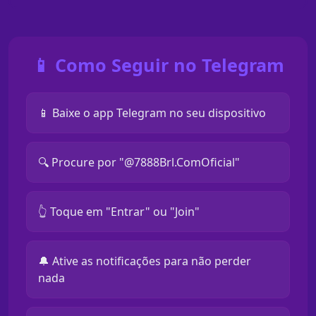
📱 Como Seguir no Telegram
📱 Baixe o app Telegram no seu dispositivo
🔍 Procure por "@7888Brl.ComOficial"
👆 Toque em "Entrar" ou "Join"
🔔 Ative as notificações para não perder
nada