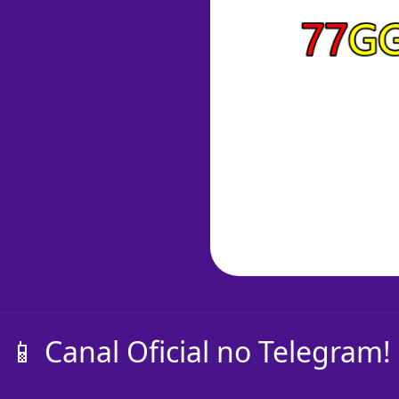
📱 Canal Oficial no Telegram!