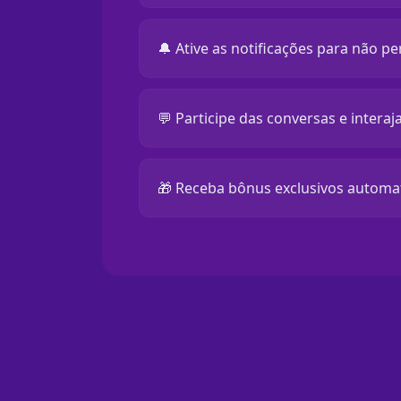
🔔 Ative as notificações para não p
💬 Participe das conversas e interaj
🎁 Receba bônus exclusivos autom