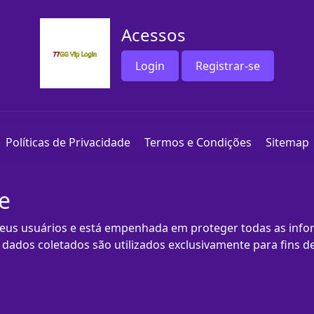
Acessos
Login
Registrar-se
Políticas de Privacidade
Termos e Condições
Sitemap
de
 seus usuários e está empenhada em proteger todas as inf
dados coletados são utilizados exclusivamente para fins d