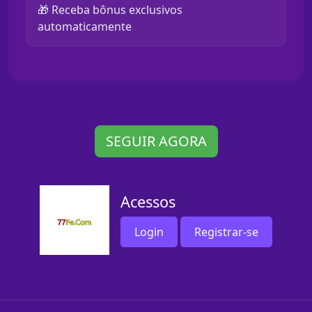
🎁 Receba bônus exclusivos
automaticamente
SEGUIR AGORA
Acessos
Login
Registrar-se