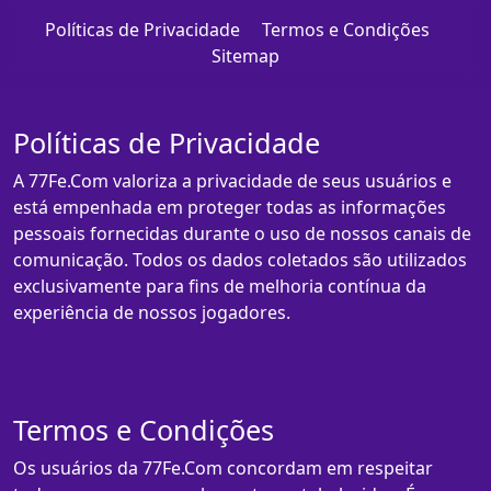
Políticas de Privacidade
Termos e Condições
Sitemap
Políticas de Privacidade
A 77Fe.Com valoriza a privacidade de seus usuários e
está empenhada em proteger todas as informações
pessoais fornecidas durante o uso de nossos canais de
comunicação. Todos os dados coletados são utilizados
exclusivamente para fins de melhoria contínua da
experiência de nossos jogadores.
Termos e Condições
Os usuários da 77Fe.Com concordam em respeitar