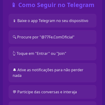
📱 Como Seguir no Telegram
📱 Baixe o app Telegram no seu dispositivo
🔍 Procure por "@77Fe.ComOficial"
👆 Toque em "Entrar" ou "Join"
🔔 Ative as notificações para não perder
nada
💬 Participe das conversas e interaja