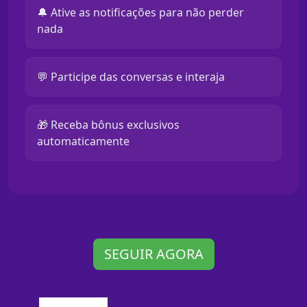
🔔 Ative as notificações para não perder
nada
💬 Participe das conversas e interaja
🎁 Receba bônus exclusivos
automaticamente
SEGUIR AGORA