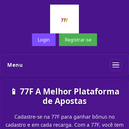
Login
Registrar-se
Menu
📱 77F A Melhor Plataforma
de Apostas
Cadastre-se na 77F para ganhar bônus no
cadastro e em cada recarga. Com a 77F, você tem