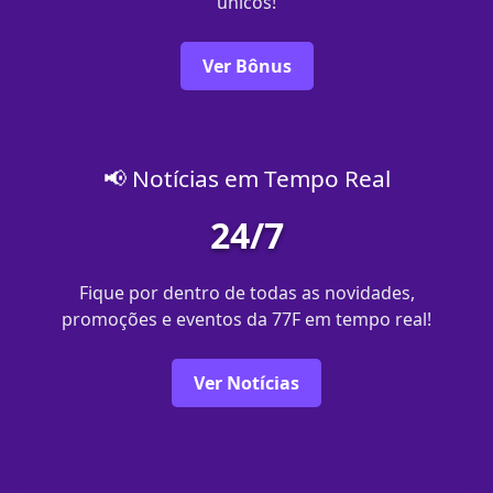
únicos!
Ver Bônus
📢 Notícias em Tempo Real
24/7
Fique por dentro de todas as novidades,
promoções e eventos da 77F em tempo real!
Ver Notícias