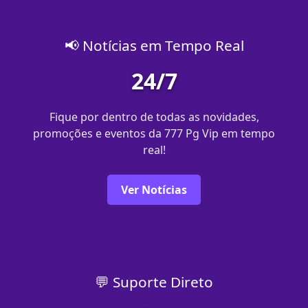
📢 Notícias em Tempo Real
24/7
Fique por dentro de todas as novidades,
promoções e eventos da 777 Pg Vip em tempo
real!
Ver Notícias
💬 Suporte Direto