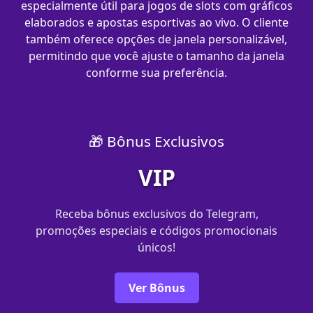
especialmente útil para jogos de slots com gráficos
elaborados e apostas esportivas ao vivo. O cliente
também oferece opções de janela personalizável,
permitindo que você ajuste o tamanho da janela
conforme sua preferência.
🎁 Bônus Exclusivos
VIP
Receba bônus exclusivos do Telegram,
promoções especiais e códigos promocionais
únicos!
Ver Bônus