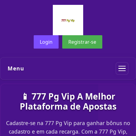
Login
Registrar-se
Menu
📱 777 Pg Vip A Melhor
Plataforma de Apostas
Cadastre-se na 777 Pg Vip para ganhar bônus no
cadastro e em cada recarga. Com a 777 Pg Vip,