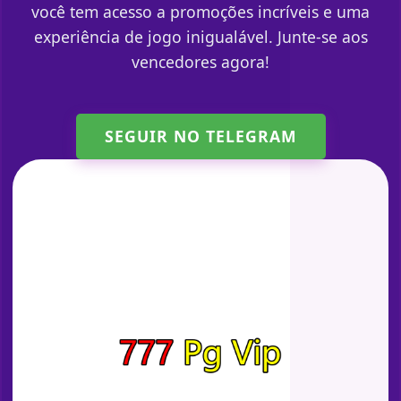
você tem acesso a promoções incríveis e uma
experiência de jogo inigualável. Junte-se aos
vencedores agora!
SEGUIR NO TELEGRAM