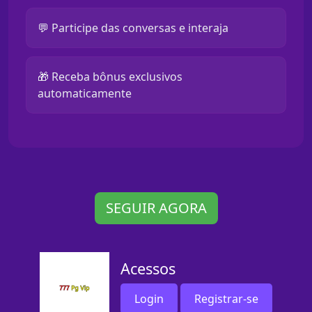
💬 Participe das conversas e interaja
🎁 Receba bônus exclusivos
automaticamente
SEGUIR AGORA
Acessos
Login
Registrar-se