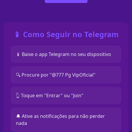
📱 Como Seguir no Telegram
📱 Baixe o app Telegram no seu dispositivo
🔍 Procure por "@777 Pg VipOficial"
👆 Toque em "Entrar" ou "Join"
🔔 Ative as notificações para não perder
nada