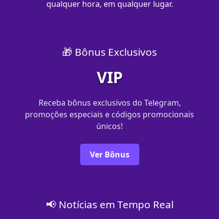
qualquer hora, em qualquer lugar.
🎁 Bônus Exclusivos
VIP
Receba bônus exclusivos do Telegram,
promoções especiais e códigos promocionais
únicos!
Ver Bônus
📢 Notícias em Tempo Real