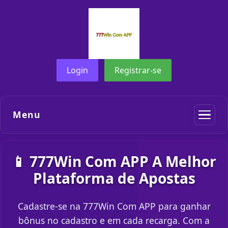
Login
Registrar-se
Menu
📱 777Win Com APP A Melhor
Plataforma de Apostas
Cadastre-se na 777Win Com APP para ganhar
bônus no cadastro e em cada recarga. Com a