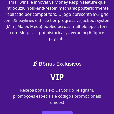
small wins, e innovative Money Respin feature que
introduziu hold-and-respin mechanic posteriormente
replicado por competitors. O jogo apresenta 5×3 grid
com 25 paylines e three-tier progressive jackpot system
(Mini, Major, Mega) pooled across multiple operators,
com Mega jackpot historically averaging 6-figure
payouts.
🎁 Bônus Exclusivos
VIP
Receba bônus exclusivos do Telegram,
promoções especiais e códigos promocionais
únicos!