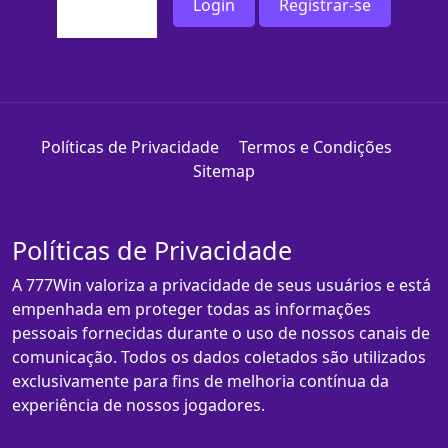
Login
Registrar-se
Políticas de Privacidade
Termos e Condições
Sitemap
Políticas de Privacidade
A 777Win valoriza a privacidade de seus usuários e está
empenhada em proteger todas as informações
pessoais fornecidas durante o uso de nossos canais de
comunicação. Todos os dados coletados são utilizados
exclusivamente para fins de melhoria contínua da
experiência de nossos jogadores.