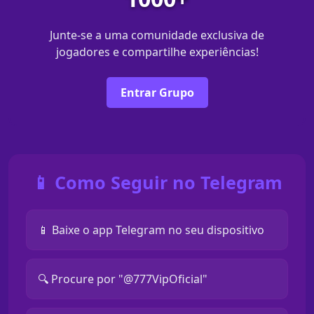
Junte-se a uma comunidade exclusiva de
jogadores e compartilhe experiências!
Entrar Grupo
📱 Como Seguir no Telegram
📱 Baixe o app Telegram no seu dispositivo
🔍 Procure por "@777VipOficial"