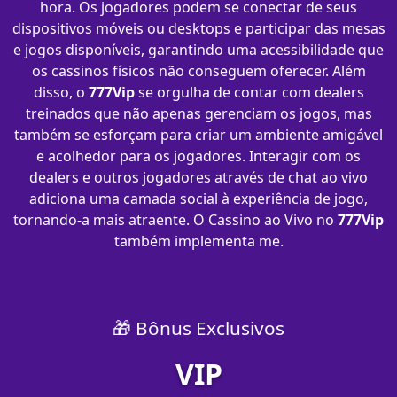
hora. Os jogadores podem se conectar de seus
dispositivos móveis ou desktops e participar das mesas
e jogos disponíveis, garantindo uma acessibilidade que
os cassinos físicos não conseguem oferecer. Além
disso, o
777Vip
se orgulha de contar com dealers
treinados que não apenas gerenciam os jogos, mas
também se esforçam para criar um ambiente amigável
e acolhedor para os jogadores. Interagir com os
dealers e outros jogadores através de chat ao vivo
adiciona uma camada social à experiência de jogo,
tornando-a mais atraente. O Cassino ao Vivo no
777Vip
também implementa me.
🎁 Bônus Exclusivos
VIP