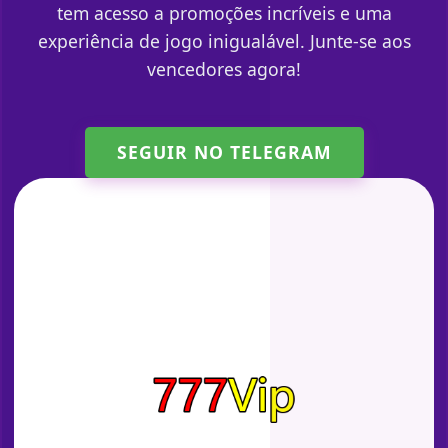
tem acesso a promoções incríveis e uma
experiência de jogo inigualável. Junte-se aos
vencedores agora!
SEGUIR NO TELEGRAM