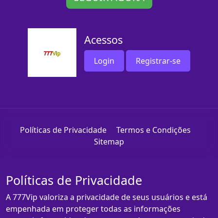
Acessos
Login
Registrar-se
Políticas de Privacidade
Termos e Condições
Sitemap
Políticas de Privacidade
A 777Vip valoriza a privacidade de seus usuários e está
empenhada em proteger todas as informações