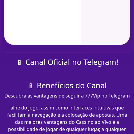
📱 Canal Oficial no Telegram!
📱 Benefícios do Canal
Descubra as vantagens de seguir a 777Vip no Telegram
alhe do jogo, assim como interfaces intuitivas que
facilitam a navegação e a colocação de apostas. Uma
das maiores vantagens do Cassino ao Vivo é a
possibilidade de jogar de qualquer lugar, a qualquer