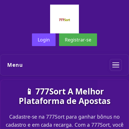
Login
Registrar-se
Menu
📱 777Sort A Melhor
Plataforma de Apostas
Cadastre-se na 777Sort para ganhar bônus no
cadastro e em cada recarga. Com a 777Sort, você