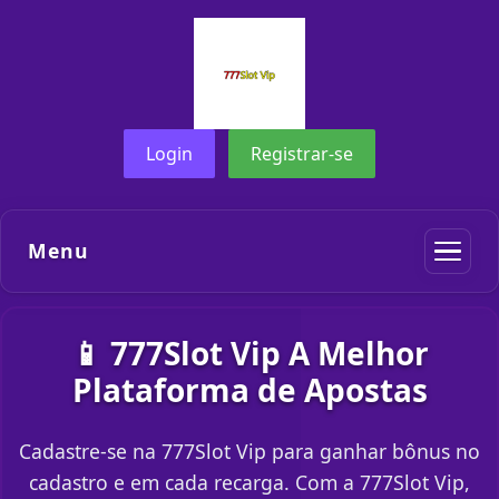
Login
Registrar-se
Menu
📱 777Slot Vip A Melhor
Plataforma de Apostas
Cadastre-se na 777Slot Vip para ganhar bônus no
cadastro e em cada recarga. Com a 777Slot Vip,