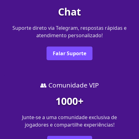
Chat
Suporte direto via Telegram, respostas rápidas e
atendimento personalizado!
Falar Suporte
👥 Comunidade VIP
1000+
Junte-se a uma comunidade exclusiva de
jogadores e compartilhe experiências!