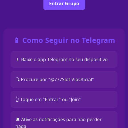
Entrar Grupo
📱 Como Seguir no Telegram
📱 Baixe o app Telegram no seu dispositivo
🔍 Procure por "@777Slot VipOficial"
👆 Toque em "Entrar" ou "Join"
🔔 Ative as notificações para não perder
nada