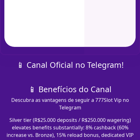
📱 Canal Oficial no Telegram!
📱 Benefícios do Canal
Descubra as vantagens de seguir a 777Slot Vip no
Telegram
Silver tier (R$25.000 deposits / R$250.000 wagering)
elevates benefits substantially: 8% cashback (60%
increase vs. Bronze), 15% reload bonus, dedicated VIP