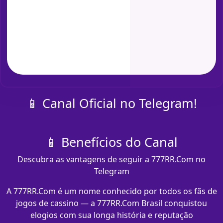
📱 Canal Oficial no Telegram!
📱 Benefícios do Canal
Descubra as vantagens de seguir a 777RR.Com no
Telegram
A 777RR.Com é um nome conhecido por todos os fãs de
jogos de cassino — a 777RR.Com Brasil conquistou
elogios com sua longa história e reputação