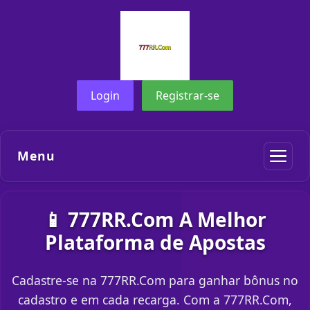
Login
Registrar-se
Menu
📱 777RR.Com A Melhor
Plataforma de Apostas
Cadastre-se na 777RR.Com para ganhar bônus no
cadastro e em cada recarga. Com a 777RR.Com,