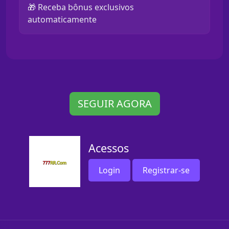
🎁 Receba bônus exclusivos
automaticamente
SEGUIR AGORA
Acessos
Login
Registrar-se