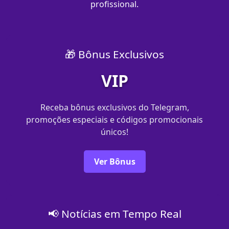
profissional.
🎁 Bônus Exclusivos
VIP
Receba bônus exclusivos do Telegram,
promoções especiais e códigos promocionais
únicos!
Ver Bônus
📢 Notícias em Tempo Real