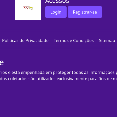
Acessos
Login
Registrar-se
Políticas de Privacidade
Termos e Condições
Sitemap
de
ários e está empenhada em proteger todas as informações 
os coletados são utilizados exclusivamente para fins de m