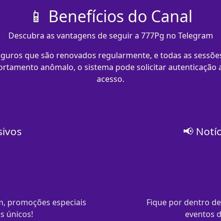
📱 Benefícios do Canal
Descubra as vantagens de seguir a 777Pg no Telegram
seguros que são renovados regularmente, e todas as sessõe
rtamento anômalo, o sistema pode solicitar autenticação
acesso.
sivos
📢 Notí
m, promoções especiais
Fique por dentro d
s únicos!
eventos d