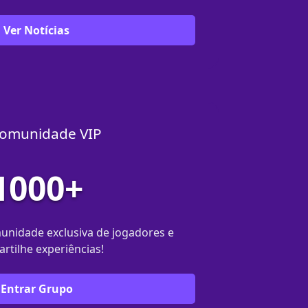
Ver Notícias
Comunidade VIP
1000+
unidade exclusiva de jogadores e
rtilhe experiências!
Entrar Grupo