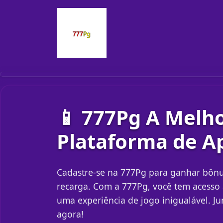
📱 777Pg A Melh
Plataforma de A
Cadastre-se na 777Pg para ganhar bônu
recarga. Com a 777Pg, você tem acesso 
uma experiência de jogo inigualável. J
agora!