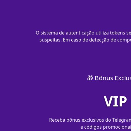
O sistema de autenticação utiliza tokens 
suspeitas. Em caso de detecção de compo
🎁 Bônus Exclu
VIP
Receba bônus exclusivos do Telegra
e códigos promocionai