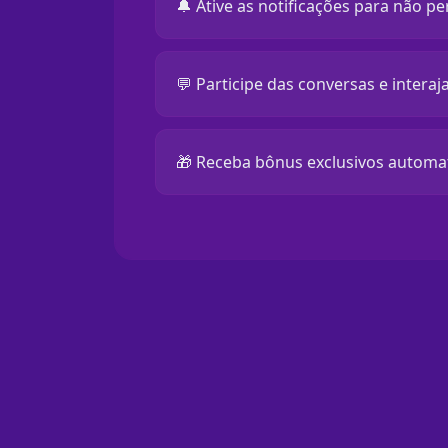
🔔 Ative as notificações para não p
💬 Participe das conversas e interaj
🎁 Receba bônus exclusivos autom