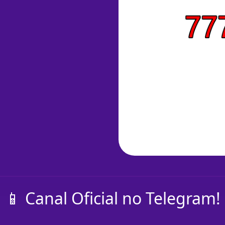
📱 Canal Oficial no Telegram!