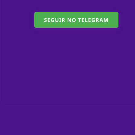
SEGUIR NO TELEGRAM