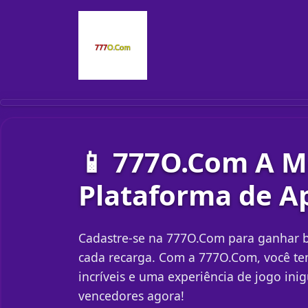
📱 777O.Com A M
Plataforma de A
Cadastre-se na 777O.Com para ganhar 
cada recarga. Com a 777O.Com, você t
incríveis e uma experiência de jogo inig
vencedores agora!