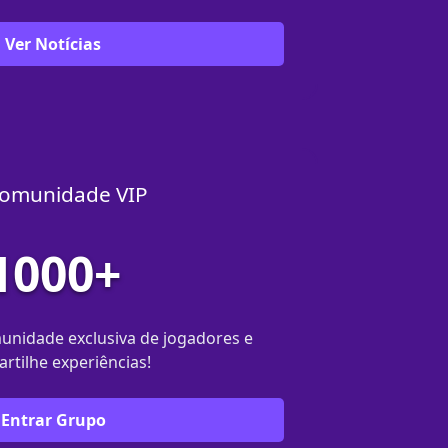
Ver Notícias
Comunidade VIP
1000+
unidade exclusiva de jogadores e
rtilhe experiências!
Entrar Grupo