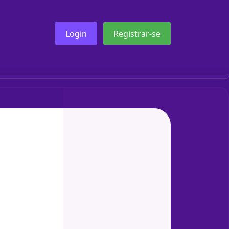
Login
Registrar-se