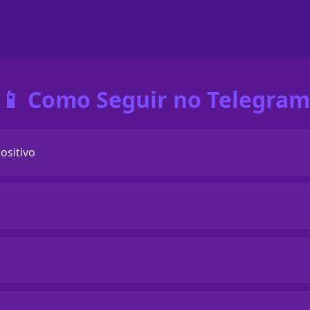
📱 Como Seguir no Telegram
ositivo