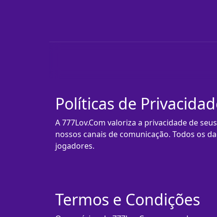
Políticas de Privacida
A 777Lov.Com valoriza a privacidade de seu
nossos canais de comunicação. Todos os dad
jogadores.
Termos e Condições