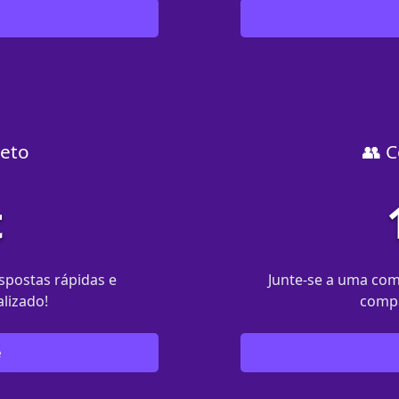
reto
👥 
t
espostas rápidas e
Junte-se a uma com
lizado!
compa
e