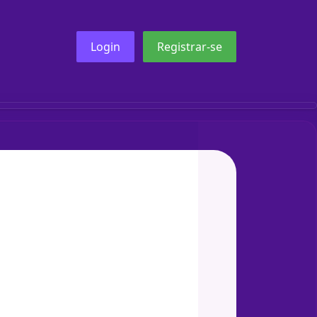
Login
Registrar-se