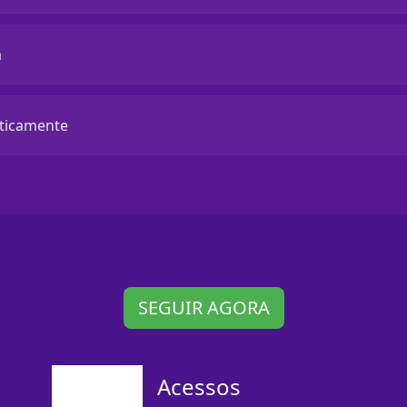
a
aticamente
SEGUIR AGORA
Acessos