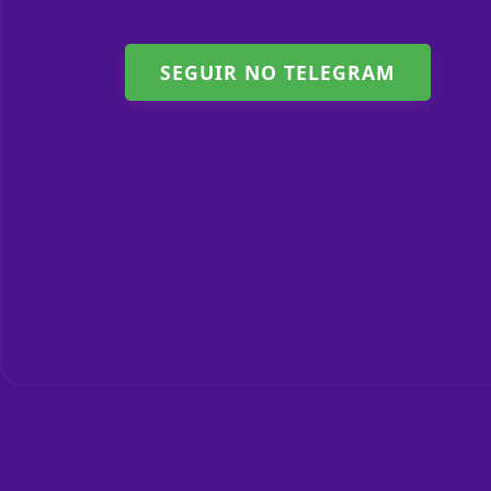
SEGUIR NO TELEGRAM