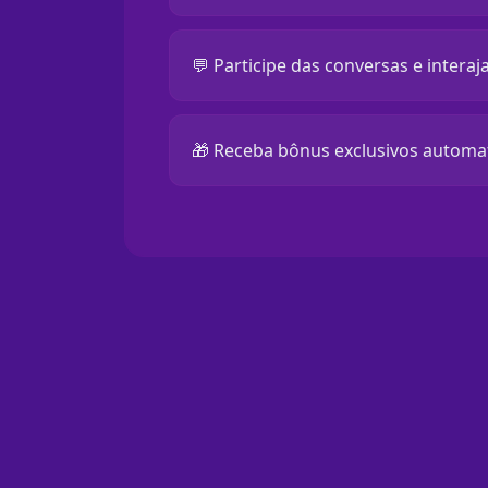
💬 Participe das conversas e interaj
🎁 Receba bônus exclusivos autom