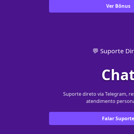
Ver Bônus
💬 Suporte Di
Cha
Suporte direto via Telegram, r
atendimento persona
Falar Suport