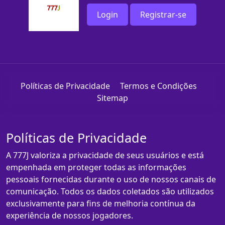
Login
Registrar-se
Políticas de Privacidade
Termos e Condições
Sitemap
Políticas de Privacidade
A 777J valoriza a privacidade de seus usuários e está
empenhada em proteger todas as informações
pessoais fornecidas durante o uso de nossos canais de
comunicação. Todos os dados coletados são utilizados
exclusivamente para fins de melhoria contínua da
experiência de nossos jogadores.