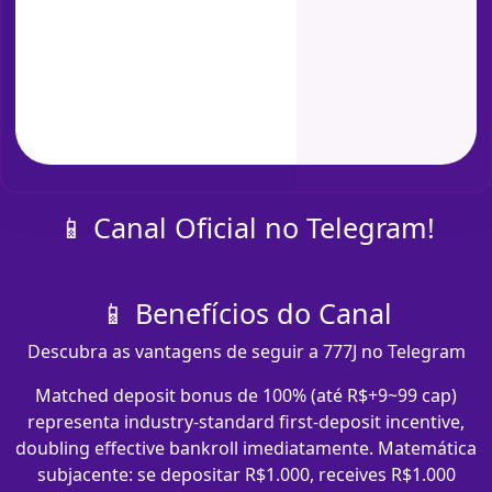
📱 Canal Oficial no Telegram!
📱 Benefícios do Canal
Descubra as vantagens de seguir a 777J no Telegram
Matched deposit bonus de 100% (até R$+9~99 cap)
representa industry-standard first-deposit incentive,
doubling effective bankroll imediatamente. Matemática
subjacente: se depositar R$1.000, receives R$1.000