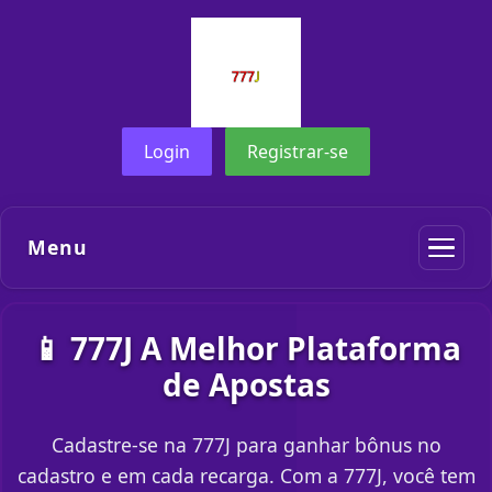
Login
Registrar-se
Menu
📱 777J A Melhor Plataforma
de Apostas
Cadastre-se na 777J para ganhar bônus no
cadastro e em cada recarga. Com a 777J, você tem