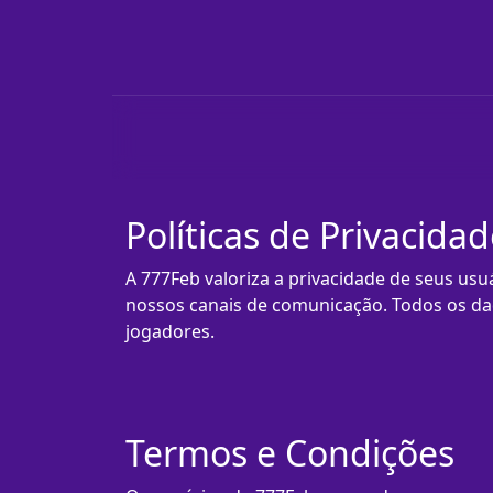
Políticas de Privacida
A 777Feb valoriza a privacidade de seus us
nossos canais de comunicação. Todos os dad
jogadores.
Termos e Condições