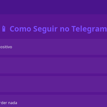
📱 Como Seguir no Telegram
ositivo
erder nada