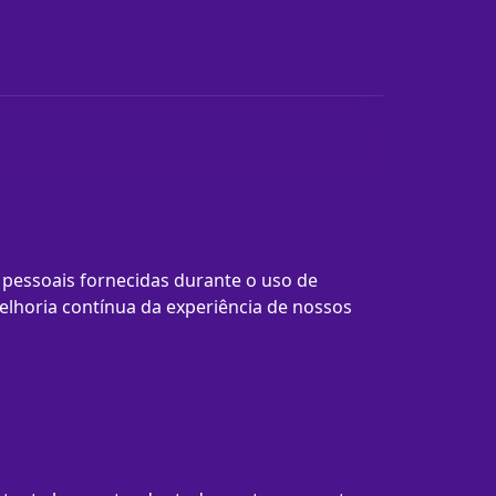
 pessoais fornecidas durante o uso de
elhoria contínua da experiência de nossos