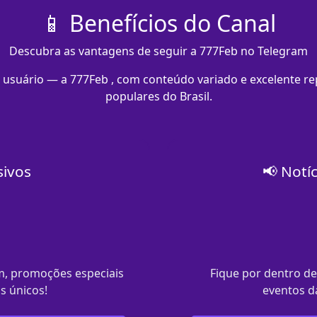
📱 Benefícios do Canal
Descubra as vantagens de seguir a 777Feb no Telegram
o usuário — a 777Feb , com conteúdo variado e excelente r
populares do Brasil.
sivos
📢 Notí
m, promoções especiais
Fique por dentro d
s únicos!
eventos d