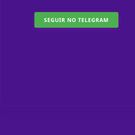
SEGUIR NO TELEGRAM