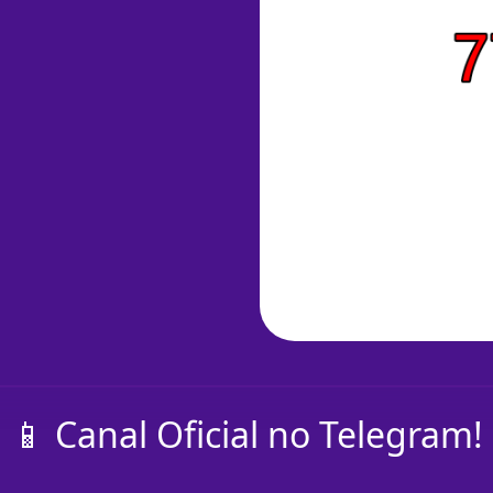
📱 Canal Oficial no Telegram!