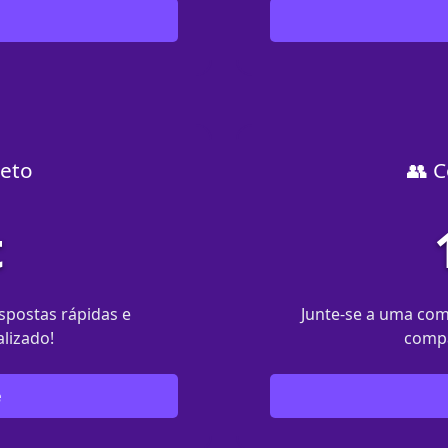
reto
👥 
t
espostas rápidas e
Junte-se a uma com
lizado!
compa
e