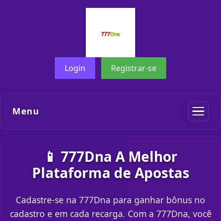
Login
Registrar-se
Menu
📱 777Dna A Melhor
Plataforma de Apostas
Cadastre-se na 777Dna para ganhar bônus no
cadastro e em cada recarga. Com a 777Dna, você