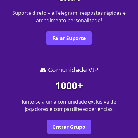
Suporte direto via Telegram, respostas rápidas e
atendimento personalizado!
Falar Suporte
👥 Comunidade VIP
1000+
Junte-se a uma comunidade exclusiva de
jogadores e compartilhe experiências!
Entrar Grupo