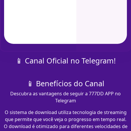
📱 Canal Oficial no Telegram!
📱 Benefícios do Canal
Descubra as vantagens de seguir a 777DD APP no
Telegram
O sistema de download utiliza tecnologia de streaming
que permite que você veja o progresso em tempo real.
O download é otimizado para diferentes velocidades de