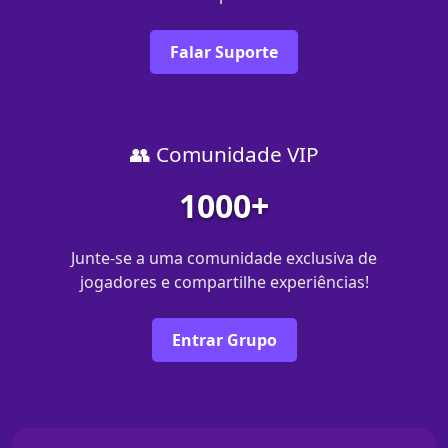
Falar Suporte
👥 Comunidade VIP
1000+
Junte-se a uma comunidade exclusiva de
jogadores e compartilhe experiências!
Entrar Grupo