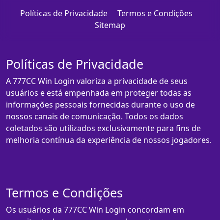
Políticas de Privacidade
Termos e Condições
Sitemap
Políticas de Privacidade
A 777CC Win Login valoriza a privacidade de seus
usuários e está empenhada em proteger todas as
informações pessoais fornecidas durante o uso de
nossos canais de comunicação. Todos os dados
coletados são utilizados exclusivamente para fins de
melhoria contínua da experiência de nossos jogadores.
Termos e Condições
Os usuários da 777CC Win Login concordam em