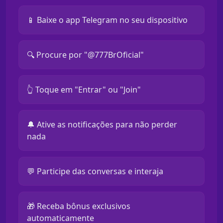
📱 Baixe o app Telegram no seu dispositivo
🔍 Procure por "@777BrOficial"
👆 Toque em "Entrar" ou "Join"
🔔 Ative as notificações para não perder
nada
💬 Participe das conversas e interaja
🎁 Receba bônus exclusivos
automaticamente