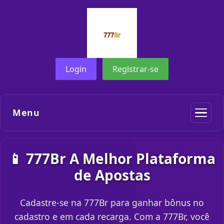
Login
Registrar-se
Menu
📱 777Br A Melhor Plataforma
de Apostas
Cadastre-se na 777Br para ganhar bônus no
cadastro e em cada recarga. Com a 777Br, você