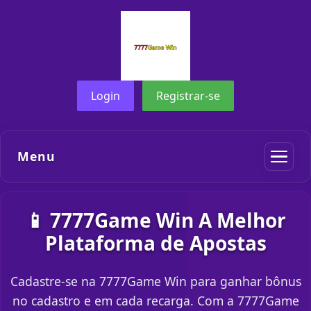
Login
Registrar-se
Menu
📱 7777Game Win A Melhor
Plataforma de Apostas
Cadastre-se na 7777Game Win para ganhar bônus
no cadastro e em cada recarga. Com a 7777Game