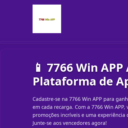
📱 7766 Win APP
Plataforma de A
Cadastre-se na 7766 Win APP para ganh
em cada recarga. Com a 7766 Win APP, 
promoções incríveis e uma experiência d
Junte-se aos vencedores agora!