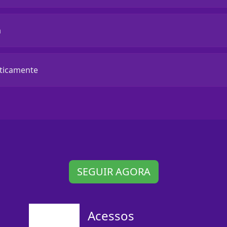
a
aticamente
SEGUIR AGORA
Acessos