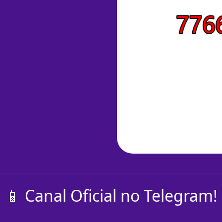
📱 Canal Oficial no Telegram!