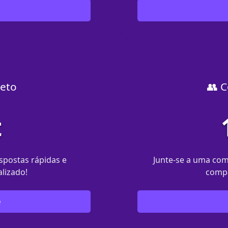
reto
👥 
t
espostas rápidas e
Junte-se a uma com
lizado!
compa
e