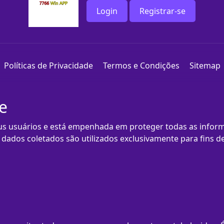
Login
Registrar-se
Políticas de Privacidade
Termos e Condições
Sitemap
de
eus usuários e está empenhada em proteger todas as infor
dados coletados são utilizados exclusivamente para fins d