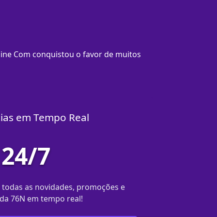
line Com conquistou o favor de muitos
cias em Tempo Real
24/7
e todas as novidades, promoções e
 da 76N em tempo real!