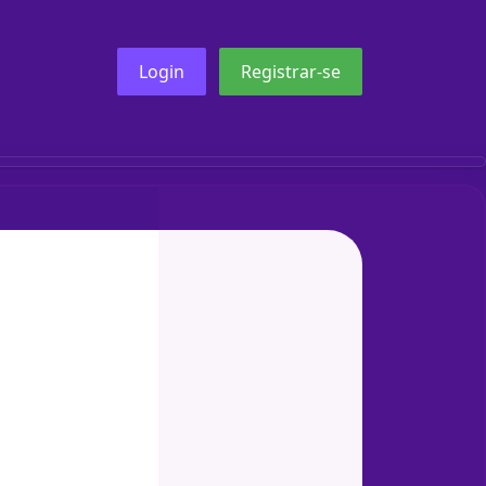
Login
Registrar-se