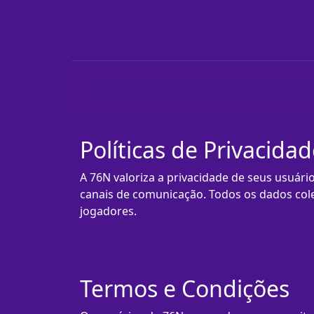
Políticas de Privacida
A 76N valoriza a privacidade de seus usuár
canais de comunicação. Todos os dados cole
jogadores.
Termos e Condições