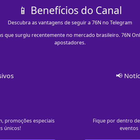
📱 Benefícios do Canal
Descubra as vantagens de seguir a 76N no Telegram
s que surgiu recentemente no mercado brasileiro. 76N On
apostadores.
sivos
📢 Notí
m, promoções especiais
Fique por dentro d
s únicos!
eventos