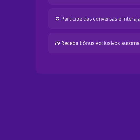
💬 Participe das conversas e interaj
🎁 Receba bônus exclusivos autom