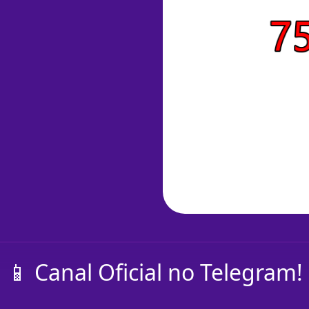
📱 Canal Oficial no Telegram!