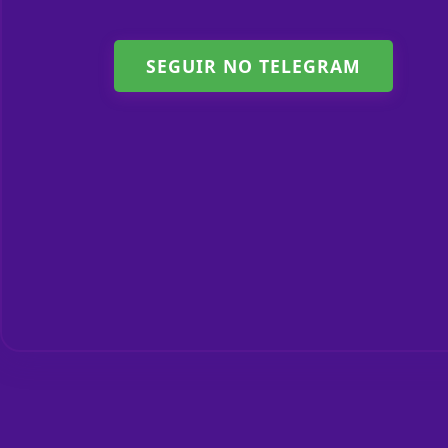
SEGUIR NO TELEGRAM