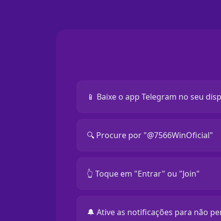
📱 Baixe o app Telegram no seu disp
🔍 Procure por "@7566WinOficial"
👆 Toque em "Entrar" ou "Join"
🔔 Ative as notificações para não p