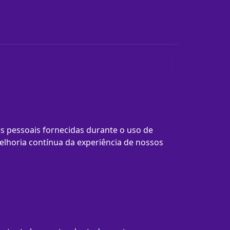
s pessoais fornecidas durante o uso de
elhoria contínua da experiência de nossos