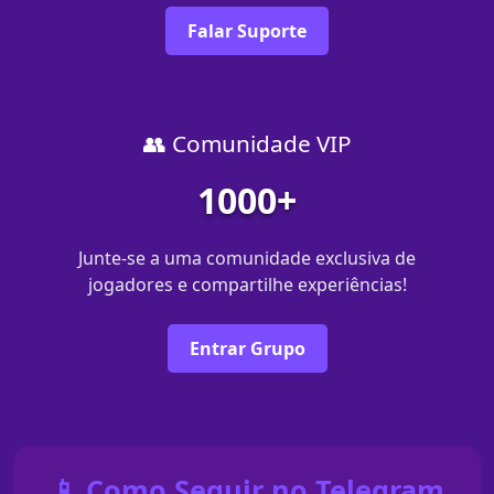
Falar Suporte
👥 Comunidade VIP
1000+
Junte-se a uma comunidade exclusiva de
jogadores e compartilhe experiências!
Entrar Grupo
📱 Como Seguir no Telegram