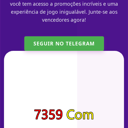
você tem acesso a promoções incríveis e uma
experiência de jogo inigualável. Junte-se aos
vencedores agora!
SEGUIR NO TELEGRAM