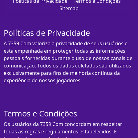
Políticas de Privacidade
Termos e Condições
Sitemap
Políticas de Privacidade
A 7359 Com valoriza a privacidade de seus usuários e
está empenhada em proteger todas as informações
pessoais fornecidas durante o uso de nossos canais de
comunicação. Todos os dados coletados são utilizados
exclusivamente para fins de melhoria contínua da
experiência de nossos jogadores.
Termos e Condições
Os usuários da 7359 Com concordam em respeitar
todas as regras e regulamentos estabelecidos. É