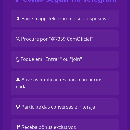
📱 Baixe o app Telegram no seu dispositivo
🔍 Procure por "@7359 ComOficial"
👆 Toque em "Entrar" ou "Join"
🔔 Ative as notificações para não perder
nada
💬 Participe das conversas e interaja
🎁 Receba bônus exclusivos