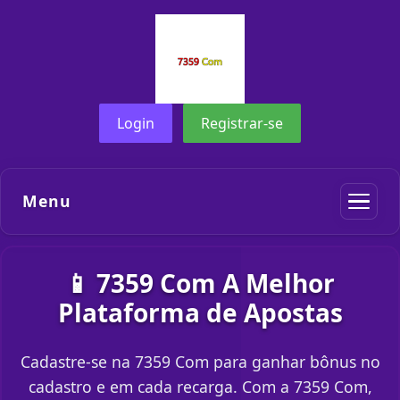
Login
Registrar-se
Menu
📱 7359 Com A Melhor
Plataforma de Apostas
Cadastre-se na 7359 Com para ganhar bônus no
cadastro e em cada recarga. Com a 7359 Com,