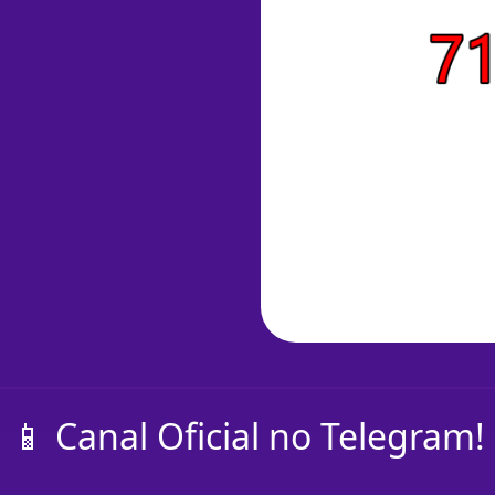
📱 Canal Oficial no Telegram!