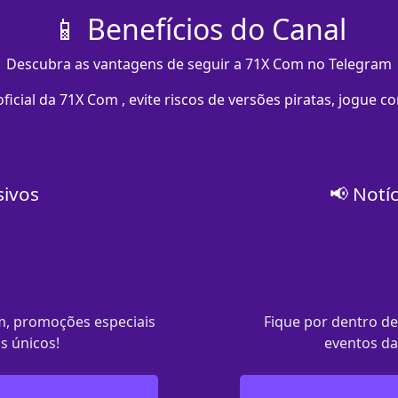
📱 Benefícios do Canal
Descubra as vantagens de seguir a 71X Com no Telegram
ficial da 71X Com , evite riscos de versões piratas, jogue c
sivos
📢 Notí
m, promoções especiais
Fique por dentro d
s únicos!
eventos da