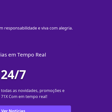
om responsabilidade e viva com alegria.
cias em Tempo Real
24/7
e todas as novidades, promoções e
 71X Com em tempo real!
Ver Notícias