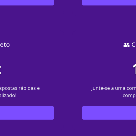
reto
👥 
t
espostas rápidas e
Junte-se a uma com
lizado!
compa
e