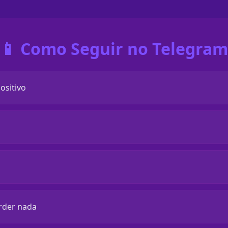
📱 Como Seguir no Telegram
ositivo
erder nada