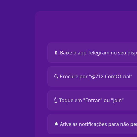
📱 Baixe o app Telegram no seu disp
🔍 Procure por "@71X ComOficial"
👆 Toque em "Entrar" ou "Join"
🔔 Ative as notificações para não p