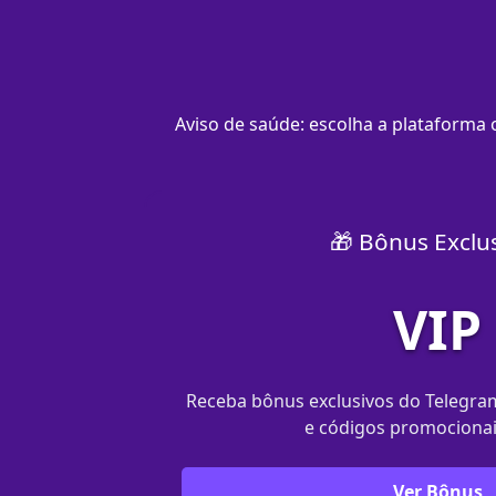
Aviso de saúde: escolha a plataforma o
🎁 Bônus Exclu
VIP
Receba bônus exclusivos do Telegra
e códigos promocionai
Ver Bônus