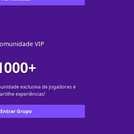
Comunidade VIP
1000+
unidade exclusiva de jogadores e
rtilhe experiências!
Entrar Grupo