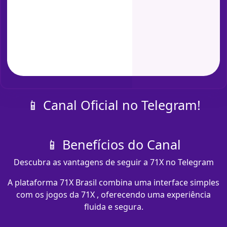
📱 Canal Oficial no Telegram!
📱 Benefícios do Canal
Descubra as vantagens de seguir a 71X no Telegram
A plataforma 71X Brasil combina uma interface simples
com os jogos da 71X , oferecendo uma experiência
fluida e segura.