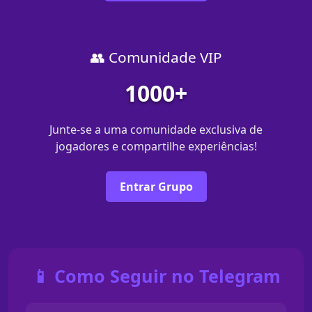
👥 Comunidade VIP
1000+
Junte-se a uma comunidade exclusiva de
jogadores e compartilhe experiências!
Entrar Grupo
📱 Como Seguir no Telegram