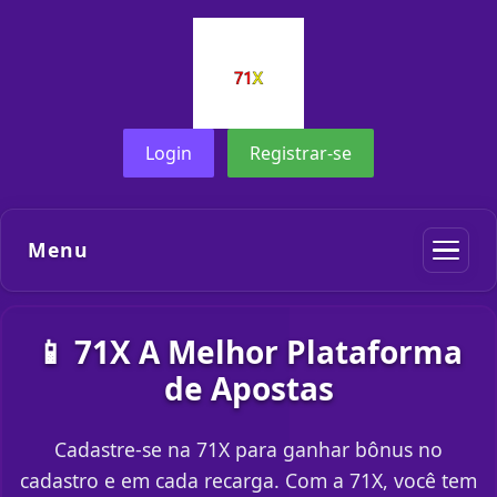
Login
Registrar-se
Menu
📱 71X A Melhor Plataforma
de Apostas
Cadastre-se na 71X para ganhar bônus no
cadastro e em cada recarga. Com a 71X, você tem