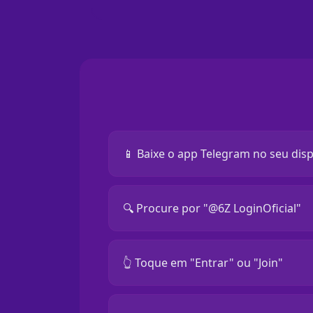
📱 Baixe o app Telegram no seu disp
🔍 Procure por "@6Z LoginOficial"
👆 Toque em "Entrar" ou "Join"