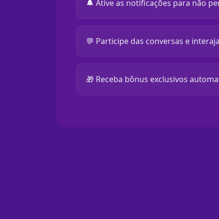
🔔 Ative as notificações para não p
💬 Participe das conversas e interaj
🎁 Receba bônus exclusivos autom