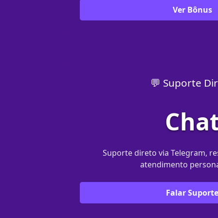
Ver Bônus
💬 Suporte Di
Cha
Suporte direto via Telegram, r
atendimento persona
Falar Suport