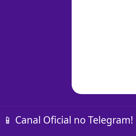
📱 Canal Oficial no Telegram!