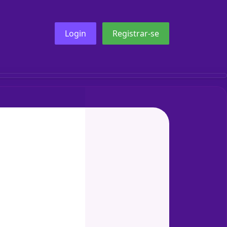
Login
Registrar-se