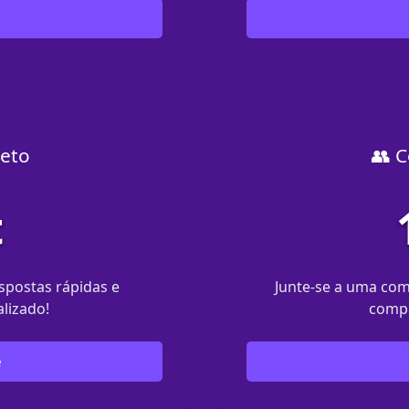
reto
👥 
t
espostas rápidas e
Junte-se a uma com
lizado!
compa
e