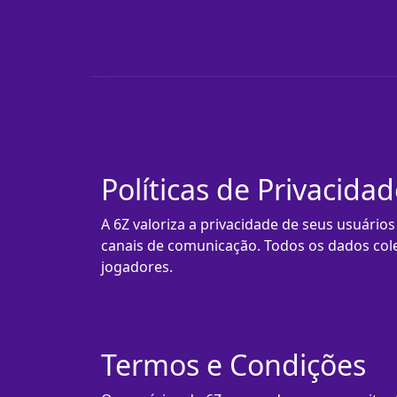
Políticas de Privacida
A 6Z valoriza a privacidade de seus usuári
canais de comunicação. Todos os dados cole
jogadores.
Termos e Condições