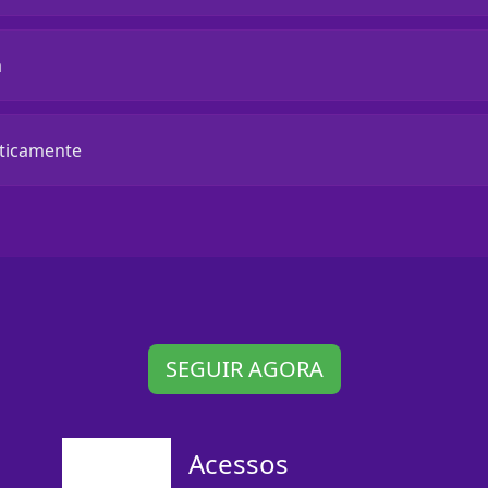
a
aticamente
SEGUIR AGORA
Acessos