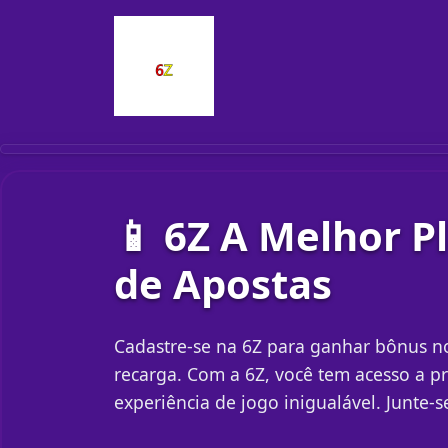
📱 6Z A Melhor P
de Apostas
Cadastre-se na 6Z para ganhar bônus n
recarga. Com a 6Z, você tem acesso a p
experiência de jogo inigualável. Junte-