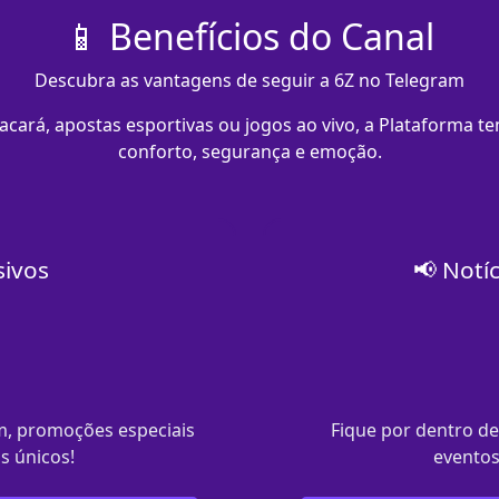
📱 Benefícios do Canal
Descubra as vantagens de seguir a 6Z no Telegram
, bacará, apostas esportivas ou jogos ao vivo, a Plataforma
conforto, segurança e emoção.
sivos
📢 Notí
m, promoções especiais
Fique por dentro d
s únicos!
eventos