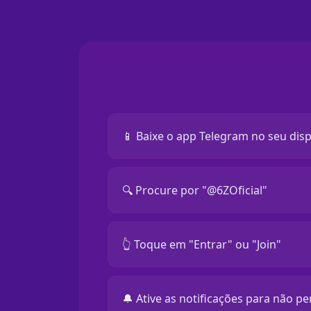
📱 Baixe o app Telegram no seu disp
🔍 Procure por "@6ZOficial"
👆 Toque em "Entrar" ou "Join"
🔔 Ative as notificações para não p