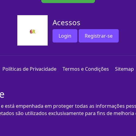
Acessos
Login
Registrar-se
Políticas de Privacidade
Termos e Condições
Sitemap
de
os e está empenhada em proteger todas as informações pes
tados são utilizados exclusivamente para fins de melhoria