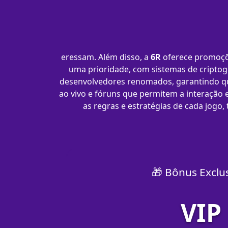
eressam. Além disso, a
6R
oferece promoçõe
uma prioridade, com sistemas de criptogr
desenvolvedores renomados, garantindo qua
ao vivo e fóruns que permitem a interação e
as regras e estratégias de cada jogo
🎁 Bônus Exclu
VIP