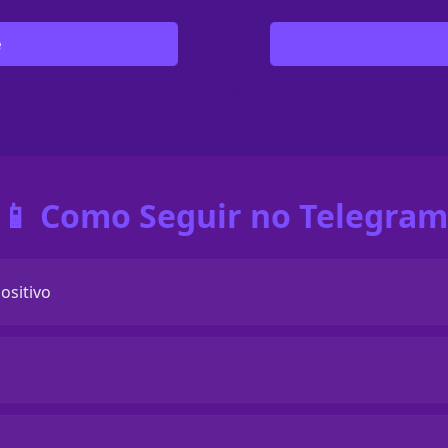
e
📱 Como Seguir no Telegram
ositivo