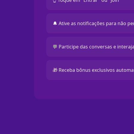
👆 Toque em "Entrar" ou "Join"
🔔 Ative as notificações para não p
💬 Participe das conversas e interaj
🎁 Receba bônus exclusivos autom