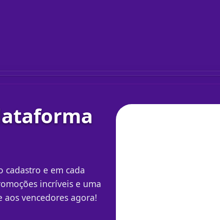
Plataforma
o cadastro e em cada
romoções incríveis e uma
se aos vencedores agora!