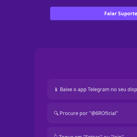
Falar Suport
📱 Baixe o app Telegram no seu disp
🔍 Procure por "@6ROficial"