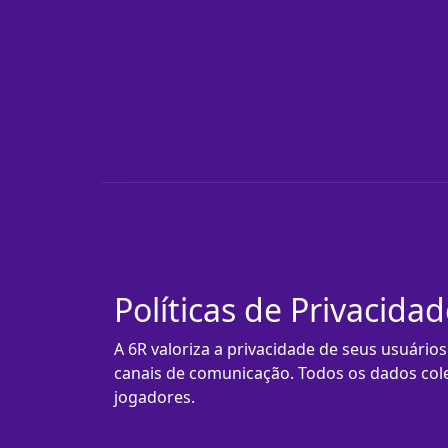
Políticas de Privacida
A 6R valoriza a privacidade de seus usuári
canais de comunicação. Todos os dados cole
jogadores.