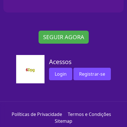
SEGUIR AGORA
Acessos
Login
Registrar-se
Políticas de Privacidade
Termos e Condições
Sitemap