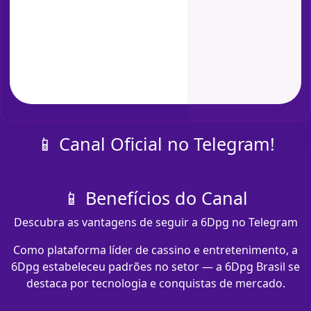
📱 Canal Oficial no Telegram!
📱 Benefícios do Canal
Descubra as vantagens de seguir a 6Dpg no Telegram
Como plataforma líder de cassino e entretenimento, a
6Dpg estabeleceu padrões no setor — a 6Dpg Brasil se
destaca por tecnologia e conquistas de mercado.