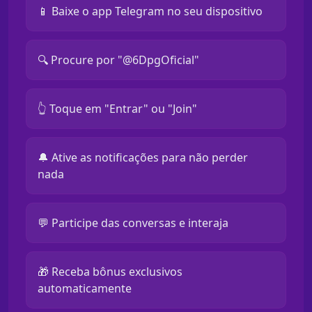
📱 Baixe o app Telegram no seu dispositivo
🔍 Procure por "@6DpgOficial"
👆 Toque em "Entrar" ou "Join"
🔔 Ative as notificações para não perder
nada
💬 Participe das conversas e interaja
🎁 Receba bônus exclusivos
automaticamente