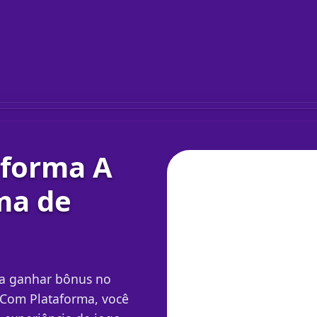
aforma A
ma de
ra ganhar bônus no
 Com Plataforma, você