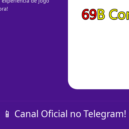
 experiência de jogo
ora!
📱 Canal Oficial no Telegram!