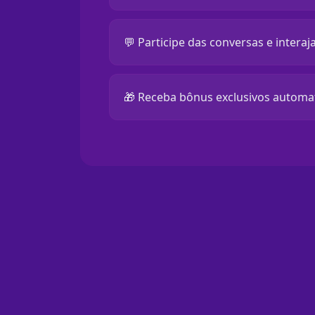
💬 Participe das conversas e interaj
🎁 Receba bônus exclusivos autom