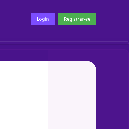
Login
Registrar-se