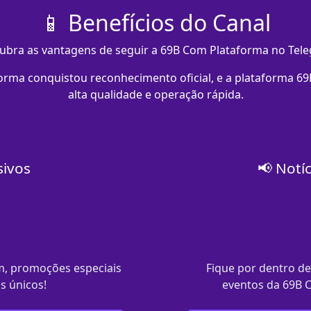
📱 Benefícios do Canal
ubra as vantagens de seguir a 69B Com Plataforma no Tel
rma conquistou reconhecimento oficial, e a plataforma 69
alta qualidade e operação rápida.
sivos
📢 Notí
m, promoções especiais
Fique por dentro d
s únicos!
eventos da 69B 