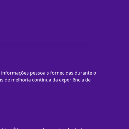
 informações pessoais fornecidas durante o
ns de melhoria contínua da experiência de