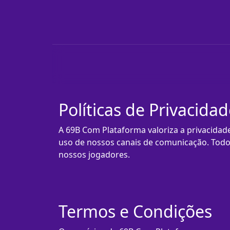
Políticas de Privacida
A 69B Com Plataforma valoriza a privacida
uso de nossos canais de comunicação. Todos
nossos jogadores.
Termos e Condições