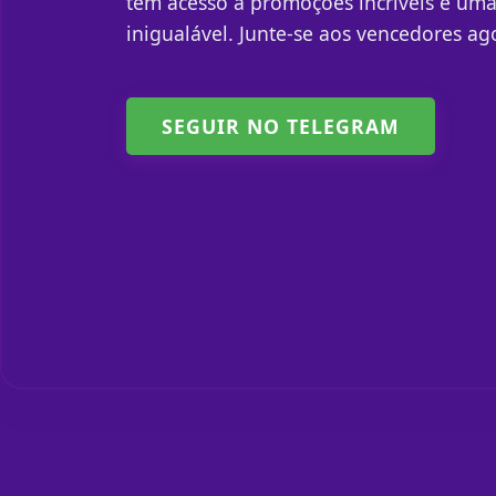
tem acesso a promoções incríveis e uma
inigualável. Junte-se aos vencedores ag
SEGUIR NO TELEGRAM